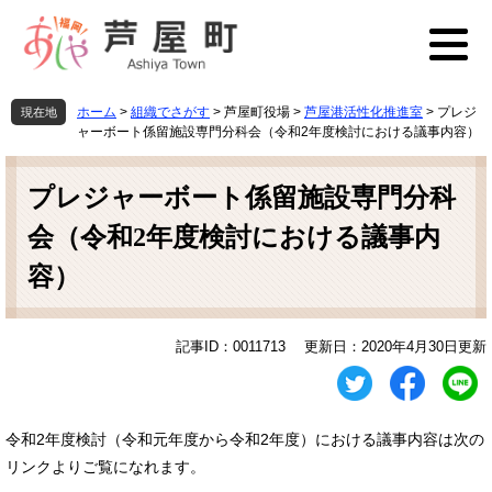
ペ
メ
ー
ニ
ジ
ュ
の
ー
先
を
ホーム
>
組織でさがす
>
芦屋町役場
>
芦屋港活性化推進室
>
プレジ
現在地
頭
飛
ャーボート係留施設専門分科会（令和2年度検討における議事内容）
で
ば
本
す
し
文
プレジャーボート係留施設専門分科
。
て
本
会（令和2年度検討における議事内
文
へ
容）
記事ID：0011713
更新日：2020年4月30日更新
令和2年度検討（令和元年度から令和2年度）における議事内容は次の
リンクよりご覧になれます。