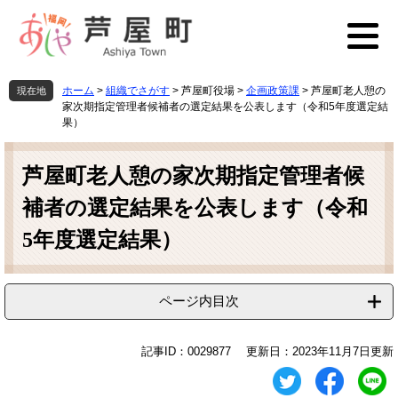
ペ
メ
ー
ニ
ジ
ュ
の
ー
先
を
ホーム
>
組織でさがす
>
芦屋町役場
>
企画政策課
>
芦屋町老人憩の
現在地
頭
飛
家次期指定管理者候補者の選定結果を公表します（令和5年度選定結
で
ば
果）
す
し
本
。
て
文
芦屋町老人憩の家次期指定管理者候
本
文
補者の選定結果を公表します（令和
へ
5年度選定結果）
ページ内目次
記事ID：0029877
更新日：2023年11月7日更新