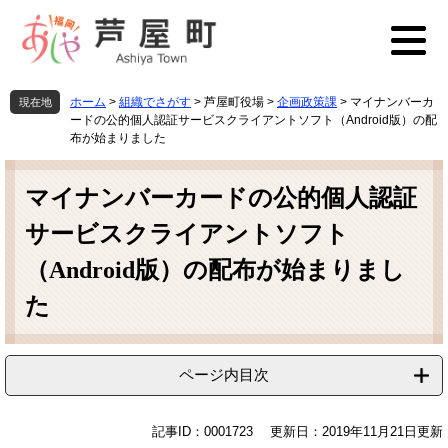
ペ
メ
ー
ニ
ジ
ュ
の
ー
先
を
ホーム
>
組織でさがす
>
芦屋町役場
>
企画政策課
>
マイナンバーカ
現在地
頭
飛
ードの公的個人認証サービスクライアントソフト（Android版）の配
で
ば
布が始まりました
す
し
本
。
て
文
マイナンバーカードの公的個人認証
本
文
サービスクライアントソフト
へ
（Android版）の配布が始まりまし
た
ページ内目次
記事ID：0001723
更新日：2019年11月21日更新