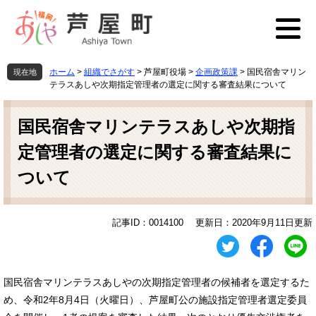
ペ
メ
ー
ニ
ジ
ュ
の
ー
先
を
ホーム
>
組織でさがす
>
芦屋町役場
>
企画政策課
>
国民宿舎マリン
現在地
頭
飛
テラスあしや次期指定管理者の選定に関する審査結果について
で
ば
本
す
し
文
国民宿舎マリンテラスあしや次期指
。
て
本
定管理者の選定に関する審査結果に
文
へ
ついて
記事ID：0014100
更新日：2020年9月11日更新
国民宿舎マリンテラスあしやの次期指定管理者の候補者を選定するた
め、令和2年8月4日（火曜日）、芦屋町公の施設指定管理者選定委員