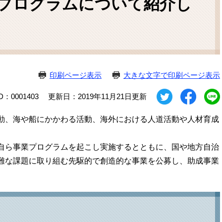
プログラムについて紹介し
ム
検
索
印刷ページ表示
大きな文字で印刷ページ表示
D：0001403
更新日：2019年11月21日更新
動、海や船にかかわる活動、海外における人道活動や人材育成
。
自ら事業プログラムを起こし実施するとともに、国や地方自治
難な課題に取り組む先駆的で創造的な事業を公募し、助成事業