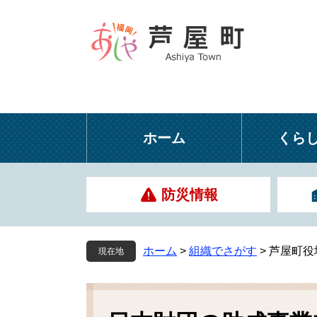
ペ
メ
ー
ニ
ジ
ュ
の
ー
先
を
頭
飛
で
ば
す
し
ホーム
くら
。
て
本
文
防災情報
へ
ホーム
>
組織でさがす
>
芦屋町役
現在地
本
文