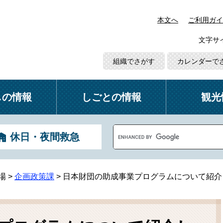
本文へ
ご利用ガイ
文字サ
組織でさがす
カレンダーで
しの情報
しごとの情報
観光
G
休日・夜間救急
o
o
g
l
場
>
企画政策課
>
日本財団の助成事業プログラムについて紹介
e
カ
ス
タ