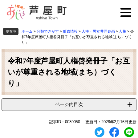
ペ
メ
ー
ニ
ジ
ュ
の
ー
先
を
ホーム
>
分類でさがす
>
町政情報
>
人権・男女共同参画
>
人権
>
令
現在地
頭
飛
和7年度芦屋町人権啓発冊子「お互いが尊重される地域(まち）づく
で
ば
り」
す
し
本
。
て
文
令和7年度芦屋町人権啓発冊子「お互
本
文
いが尊重される地域(まち）づく
へ
り」
ページ内目次
記事ID：0039050
更新日：2026年2月16日更新