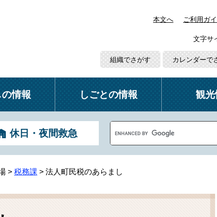
本文へ
ご利用ガイ
文字サ
組織でさがす
カレンダーで
しの情報
しごとの情報
観光
G
休日・夜間救急
o
o
g
l
場
>
税務課
>
法人町民税のあらまし
e
カ
ス
タ