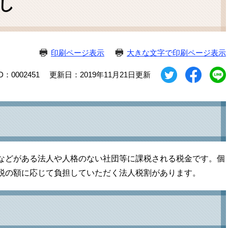
し
ム
検
索
印刷ページ表示
大きな文字で印刷ページ表示
D：0002451
更新日：2019年11月21日更新
などがある法人や人格のない社団等に課税される税金です。個
税の額に応じて負担していただく法人税割があります。