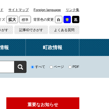
ド
サイトマップ
Foreign language
リンク集
イズ
背景色の変更
拡大
標準
白
青
黒
さがす
記事IDでさがす
よくある質問
情報
町政情報
すべて
ページ
PDF
重要なお知らせ