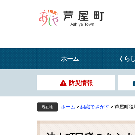
ペ
メ
ー
ニ
ジ
ュ
の
ー
先
を
頭
飛
で
ば
す
し
ホーム
くら
。
て
本
文
防災情報
へ
ホーム
>
組織でさがす
>
芦屋町役
現在地
本
文