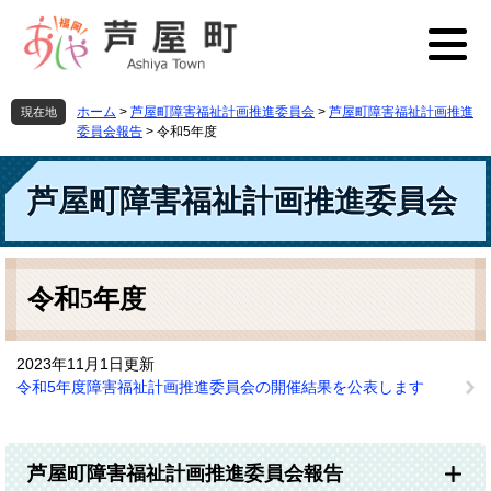
ペ
メ
ー
ニ
ジ
ュ
の
ー
先
を
ホーム
>
芦屋町障害福祉計画推進委員会
>
芦屋町障害福祉計画推進
現在地
頭
飛
委員会報告
>
令和5年度
で
ば
す
し
芦屋町障害福祉計画推進委員会
。
て
本
文
へ
本
文
令和5年度
2023年11月1日更新
令和5年度障害福祉計画推進委員会の開催結果を公表します
芦屋町障害福祉計画推進委員会報告