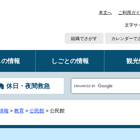
本文へ
ご利用ガイ
文字サ
組織でさがす
カレンダーで
しの情報
しごとの情報
観光
G
休日・夜間救急
o
o
g
l
情報
>
教育
>
公民館
>
公民館
e
カ
ス
タ