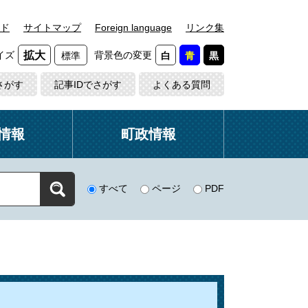
ド
サイトマップ
Foreign language
リンク集
イズ
背景色の変更
拡大
標準
白
青
黒
さがす
記事IDでさがす
よくある質問
情報
町政情報
すべて
ページ
PDF