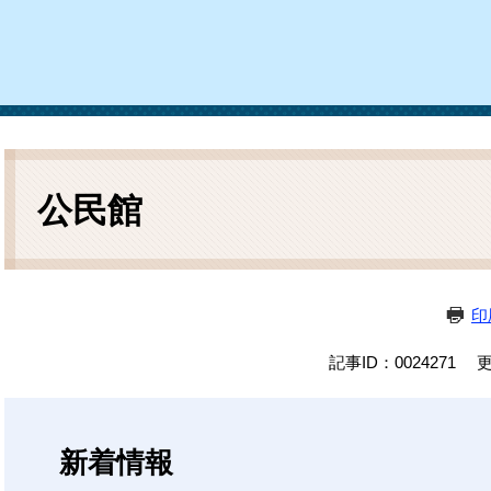
ム
検
索
本
文
公民館
印
記事ID：0024271
更
新着情報