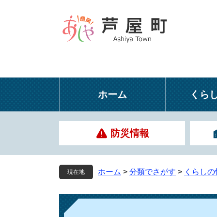
ペ
メ
ー
ニ
ジ
ュ
の
ー
先
を
頭
飛
で
ば
す
し
ホーム
くら
。
て
本
文
防災情報
へ
ホーム
>
分類でさがす
>
くらしの
現在地