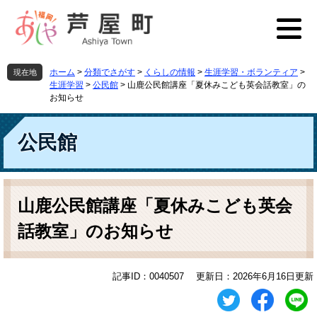
ペ
メ
ー
ニ
ジ
ュ
の
ー
先
を
ホーム
>
分類でさがす
>
くらしの情報
>
生涯学習・ボランティア
>
現在地
頭
飛
生涯学習
>
公民館
>
山鹿公民館講座「夏休みこども英会話教室」の
で
ば
お知らせ
す
し
。
て
公民館
本
文
へ
本
文
山鹿公民館講座「夏休みこども英会
話教室」のお知らせ
記事ID：0040507
更新日：2026年6月16日更新