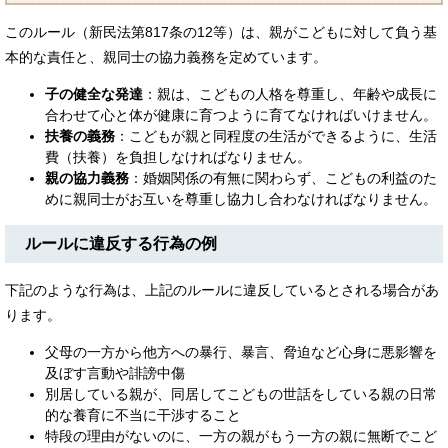
このルール（新民法第817条の12等）は、親がこどもに対して負う基
本的な責任と、親同士の協力義務を定めています。
子の健全な発達
：親は、こどもの人格を尊重し、年齢や成長に
合わせて心と体が健康に育つように育てなければいけません。
扶養の義務
：こどもが親と同程度の生活ができるように、生活
費（扶養）を負担しなければなりません。
親の協力義務
：婚姻関係の有無に関わらず、こどもの利益のた
めに親同士がお互いを尊重し協力し合わなければなりません。
ルールに違反する行為の例
下記のような行為は、上記のルールに違反しているとされる場合があ
ります。
父母の一方から他方への暴行、暴言、脅迫など心身に悪影響を
及ぼす言動や誹謗中傷
別居している親が、同居してこどもの世話をしている親の日常
的な養育に不当に干渉すること
特段の理由がないのに、一方の親がもう一方の親に無断でこど