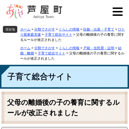
ペ
メ
ー
ニ
ジ
ュ
の
ー
先
を
ホーム
>
分類でさがす
>
くらしの情報
>
妊娠・出産・子育て
>
ひと
現在地
頭
飛
り親家庭支援
>
子育て総合サイト
>
父母の離婚後の子の養育に関す
で
ば
るルールが改正されました
す
し
ホーム
>
分類でさがす
>
くらしの情報
>
戸籍・住民票・証明
>
結
。
て
婚・離婚
>
子育て総合サイト
>
父母の離婚後の子の養育に関するル
本
ールが改正されました
文
へ
子育て総合サイト
本
文
父母の離婚後の子の養育に関するル
ールが改正されました