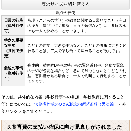
表のサイズを切り替える
親権の行使
日常の行為
監護（こどもの世話）や教育に関する日常的なこと（今日
（単独行使
の夕食、遊びに行く場所、日々の勉強など）は、共同親権
可）
でも一人で決めることができます。
特定の重要
な事項
こどもの進学、大きな手術など、こどもの将来に大きく関
（共同で決
わることは、二人で話し合って決めることが原則です。
定）
身体的・精神的DVや虐待からの緊急避難や、急病で緊急
急迫の事情
の手術が必要な場合など、急いで対応しないとこどもの利
（
単独行使
益に悪影響がある場合は、一人で判断して行動することが
可
）
できます。
その他、具体的な内容（学校行事への参加、学校教育に関すること
等）については、
法務省作成のQ＆A形式の解説資料（民法編）
＜外
部リンク＞
をご覧ください。
3.養育費の支払い確保に向け見直しがされました