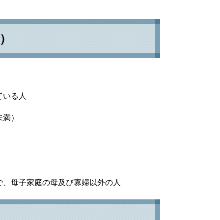
）
ている人
未満）
で、母子家庭の母及び寡婦以外の人