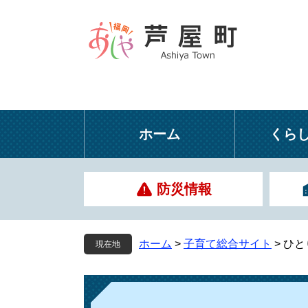
ペ
メ
ー
ニ
ジ
ュ
の
ー
先
を
頭
飛
で
ば
す
し
ホーム
くら
。
て
本
文
防災情報
へ
ホーム
>
子育て総合サイト
>
ひと
現在地