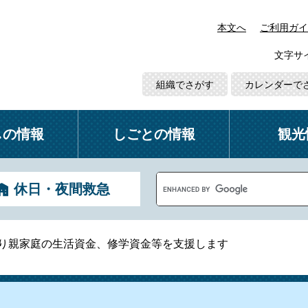
本文へ
ご利用ガイ
文字サ
組織でさがす
カレンダーで
しの情報
しごとの情報
観光
G
休日・夜間救急
o
o
g
l
り親家庭の生活資金、修学資金等を支援します
e
カ
ス
タ