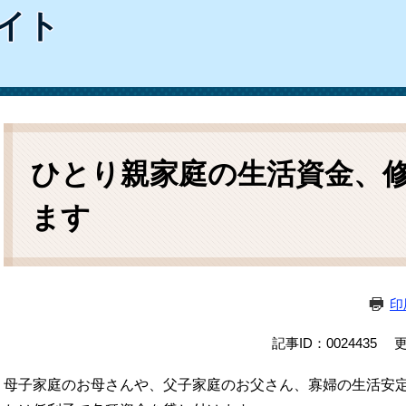
ム
イト
検
索
本
文
ひとり親家庭の生活資金、
ます
印
記事ID：0024435
更
母子家庭のお母さんや、父子家庭のお父さん、寡婦の生活安