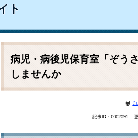
ム
イト
検
索
本
文
病児・病後児保育室「ぞう
しませんか
印
記事ID：0002091
更