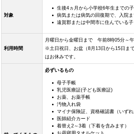
生後4ヵ月から小学校6年生までの
対象
病気または病気の回復期で、入院ま
遠賀郡または中間市に住んでいる子
月曜日から金曜日まで 午前8時05分～午
利用時間
※土日祝日、お盆（8月13日から15日ま
はお休みです。
必ずいるもの
母子手帳
乳児医療証(子ども医療証)
お薬、お薬手帳
汚物入れ袋
マイナ保険証、資格確認書（いずれ
医師紹介カード
着替え2～3着（下着を含みます）
お昼寝用タオルケット