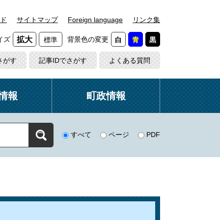
ド
サイトマップ
Foreign language
リンク集
イズ
背景色の変更
拡大
標準
白
青
黒
さがす
記事IDでさがす
よくある質問
情報
町政情報
すべて
ページ
PDF