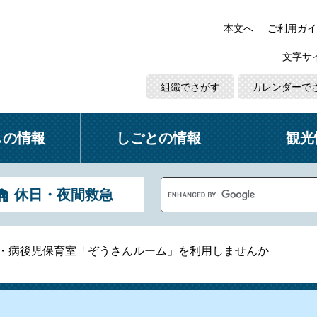
本文へ
ご利用ガイ
文字サ
組織でさがす
カレンダーで
しの情報
しごとの情報
観光
G
休日・夜間救急
o
o
g
l
・病後児保育室「ぞうさんルーム」を利用しませんか
e
カ
ス
タ