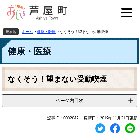
ペ
メ
ー
ニ
ジ
ュ
の
ー
先
を
ホーム
>
健康・医療
>
なくそう！望まない受動喫煙
現在地
頭
飛
で
ば
す
し
健康・医療
。
て
本
文
本
へ
文
なくそう！望まない受動喫煙
ページ内目次
記事ID：0002042
更新日：2019年11月21日更新