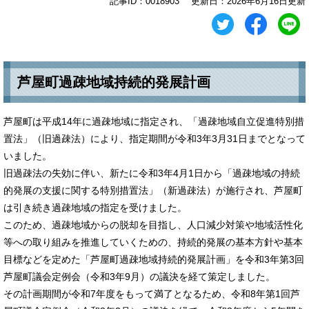
記事ID：0018903
更新日：2026年6月16日更新
芦屋町過疎地域持続的発展計画
芦屋町は平成14年に過疎地域に指定され、「過疎地域自立促進特別措
置法」（旧過疎法）により、指定期間が令和3年3月31日までとなって
いました。
旧過疎法の失効に伴い、新たに令和3年4月1日から「過疎地域の持続
的発展の支援に関する特別措置法」（新過疎法）が施行され、芦屋町
は引き続き過疎地域の指定を受けました。
このため、過疎地域からの脱却を目指し、人口減少対策や地域活性化
等への取り組みを推進していくための、持続的発展の基本方針や基本
目標などを定めた「芦屋町過疎地域持続的発展計画」を令和3年第3回
芦屋町議会定例会（令和3年9月）の議決を経て策定しました。
その計画期間が令和7年度をもって満了となるため、令和8年第1回芦