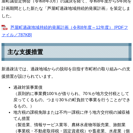
屋町議会定例会（令和8年3月）の議決を経て、令和8年度から5年間を
計画期間とした新たな「芦屋町過疎地域持続的発展計画」を策定しま
した。
芦屋町過疎地域持続的発展計画（令和8年度～12年度） [PDFフ
ァイル／787KB]
主な支援措置
新過疎法では、過疎地域からの脱却を目指す市町村の取り組みへの支
援措置が設けられています。
過疎対策事業債
（原則的に事業費100％が借りられ、70％が地方交付税として
戻ってくるもの。つまり30％の町負担で事業を行うことができ
るもの。）
地方税の課税免除または不均一課税に伴う地方交付税の減収補
てん措置
（製造業、情報サービス業等、農林水産物等販売業、旅館業
（事業税・不動産取得税・固定資産税）や畜産業、水産業（個