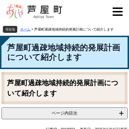
ペ
メ
ー
ニ
ジ
ュ
の
ー
先
を
ホーム
>
芦屋町過疎地域持続的発展計画について紹介します
現在地
頭
飛
で
ば
す
し
芦屋町過疎地域持続的発展計画
。
て
について紹介します
本
文
へ
本
文
芦屋町過疎地域持続的発展計画につ
いて紹介します
ページ内目次