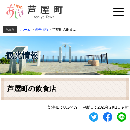
ペ
メ
ー
ニ
ジ
ュ
の
ー
先
を
ホーム
>
観光情報
>
芦屋町の飲食店
現在地
頭
飛
で
ば
す
し
。
て
観光情報
本
文
へ
本
文
芦屋町の飲食店
記事ID：0024439
更新日：2023年2月1日更新