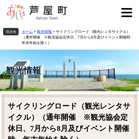
ペ
メ
ー
ニ
ジ
ュ
の
ー
先
を
ホーム
>
観光情報
>
サイクリングロード（観光レンタサイクル）
現在地
頭
飛
（通年開催 ※観光協会定休日、7月から8月及びイベント開催時、
で
ば
年末年始を除く）
す
し
。
て
本
観光情報
文
へ
本
文
サイクリングロード（観光レンタサ
イクル）（通年開催 ※観光協会定
休日、7月から8月及びイベント開催