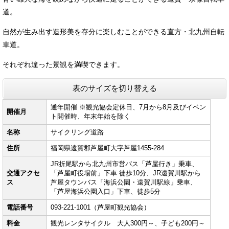
道。
自然が生み出す造形美を存分に楽しむことができる直方・北九州自転
車道。
それぞれ違った景観を満喫できます。
表のサイズを切り替える
通年開催 ※観光協会定休日、7月から8月及びイベン
開催月
ト開催時、年末年始を除く
名称
サイクリング道路
住所
福岡県遠賀郡芦屋町大字芦屋1455-284
JR折尾駅から北九州市営バス「芦屋行き」乗車、
交通アクセ
「芦屋町役場前」下車 徒歩10分、JR遠賀川駅から
ス
芦屋タウンバス「海浜公園・遠賀川駅線」乗車、
「芦屋海浜公園入口」下車、徒歩5分
電話番号
093-221-1001（芦屋町観光協会）
料金
観光レンタサイクル 大人300円～、子ども200円～