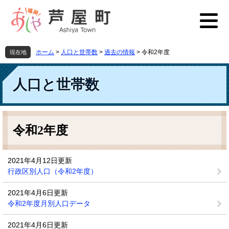
ペ
メ
ー
ニ
ジ
ュ
の
ー
先
を
ホーム
>
人口と世帯数
>
過去の情報
>
令和2年度
現在地
頭
飛
で
ば
す
し
人口と世帯数
。
て
本
文
本
へ
文
令和2年度
2021年4月12日更新
行政区別人口（令和2年度）
2021年4月6日更新
令和2年度月別人口データ
2021年4月6日更新