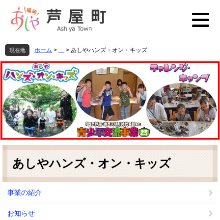
ペ
メ
ー
ニ
ジ
ュ
の
ー
先
を
ホーム
>
>
あしやハンズ・オン・キッズ
現在地
頭
飛
で
ば
す
し
。
て
本
文
へ
本
文
あしやハンズ・オン・キッズ
事業の紹介
お知らせ