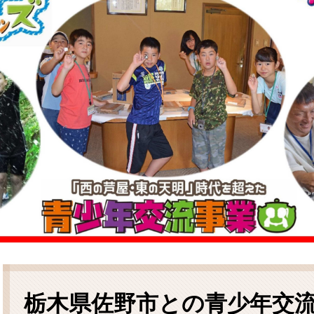
ム
検
索
本
文
栃木県佐野市との青少年交流2