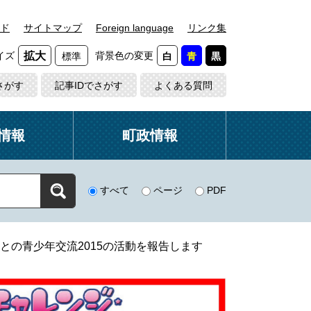
ド
サイトマップ
Foreign language
リンク集
イズ
背景色の変更
拡大
標準
白
青
黒
さがす
記事IDでさがす
よくある質問
情報
町政情報
すべて
ページ
PDF
との青少年交流2015の活動を報告します