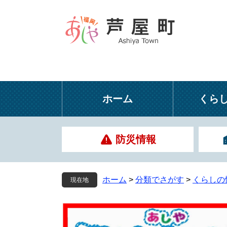
ペ
メ
ー
ニ
ジ
ュ
の
ー
先
を
頭
飛
で
ば
す
し
ホーム
くら
。
て
本
文
防災情報
へ
ホーム
>
分類でさがす
>
くらしの
現在地