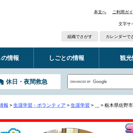
本文へ
ご利用ガイ
文字サ
組織でさがす
カレンダーで
しの情報
しごとの情報
観光
G
休日・夜間救急
o
o
g
l
情報
>
生涯学習・ボランティア
>
生涯学習
>
>
栃木県佐野市
e
カ
ス
タ