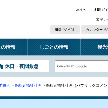
本文へ
ご利用ガイ
文字サ
組織でさがす
カレンダーで
しの情報
しごとの情報
観光
G
休日・夜間救急
o
o
g
l
委員会
>
高齢者福祉計画
>
高齢者福祉計画（パブリックコメン
e
カ
ス
タ