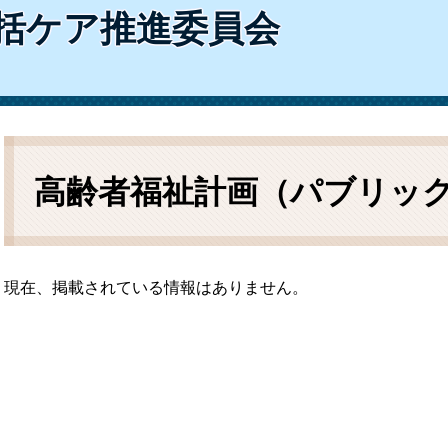
ム
括ケア推進委員会
検
索
本
文
高齢者福祉計画（パブリッ
現在、掲載されている情報はありません。