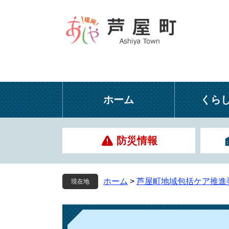
ペ
メ
ー
ニ
ジ
ュ
の
ー
先
を
頭
飛
で
ば
す
し
ホーム
くら
。
て
本
文
防災情報
へ
ホーム
>
芦屋町地域包括ケア推進
現在地