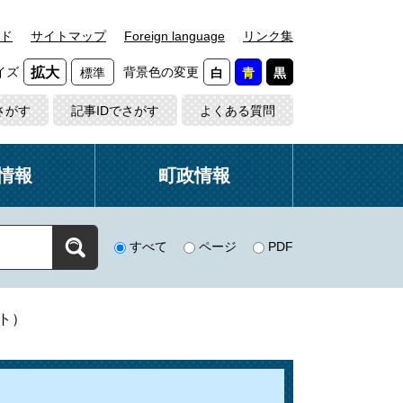
ド
サイトマップ
Foreign language
リンク集
イズ
背景色の変更
拡大
標準
白
青
黒
さがす
記事IDでさがす
よくある質問
情報
町政情報
すべて
ページ
PDF
ト）