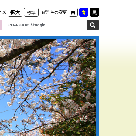
イズ
背景色の変更
拡大
標準
白
青
黒
G
o
o
g
l
e
カ
ス
タ
ム
検
索