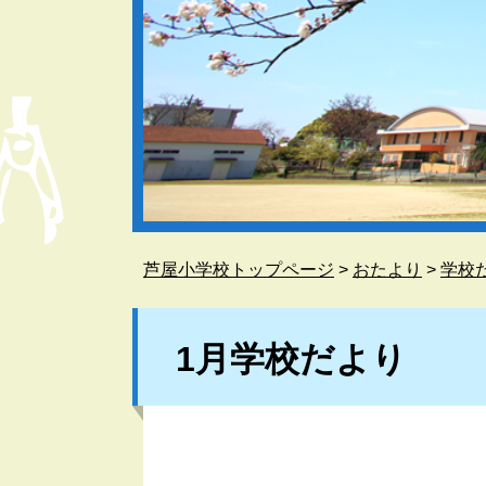
芦屋小学校トップページ
>
おたより
>
学校
本
文
1月学校だより