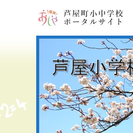
ペ
メ
ー
ニ
ジ
ュ
の
ー
先
を
頭
飛
で
ば
す
し
。
て
本
文
へ