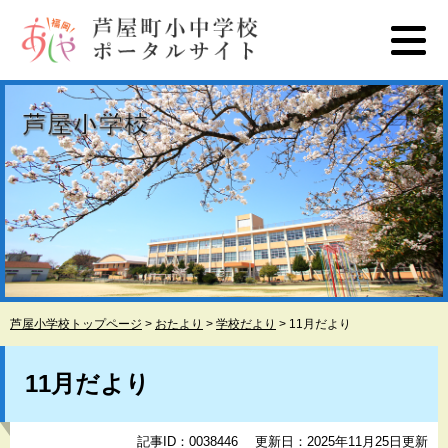
ペ
メ
ー
ニ
ジ
ュ
の
ー
先
を
頭
飛
で
ば
す
し
。
て
本
文
へ
芦屋小学校トップページ
>
おたより
>
学校だより
>
11月だより
本
文
11月だより
記事ID：0038446
更新日：2025年11月25日更新