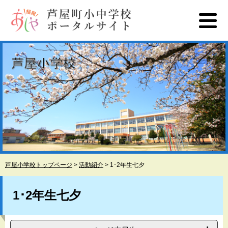
ペ
メ
ー
ニ
ジ
ュ
の
ー
先
を
頭
飛
で
ば
す
し
。
て
本
文
へ
芦屋小学校トップページ
>
活動紹介
>
1･2年生七夕
本
文
1･2年生七夕