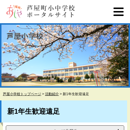
ペ
メ
ー
ニ
ジ
ュ
の
ー
先
を
頭
飛
で
ば
す
し
。
て
本
文
へ
芦屋小学校トップページ
>
活動紹介
>
新1年生歓迎遠足
本
文
新1年生歓迎遠足