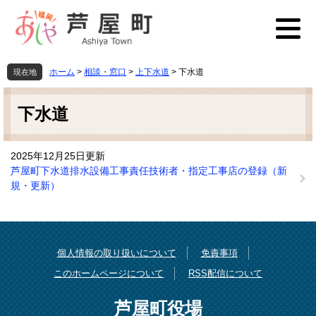
ペ
メ
ー
ニ
ジ
ュ
の
ー
先
を
ホーム
>
相談・窓口
>
上下水道
>
下水道
現在地
頭
飛
本
で
ば
文
す
し
下水道
。
て
本
文
2025年12月25日更新
へ
芦屋町下水道排水設備工事責任技術者・指定工事店の登録（新
規・更新）
個人情報の取り扱いについて
免責事項
このホームページについて
RSS配信について
芦屋町役場