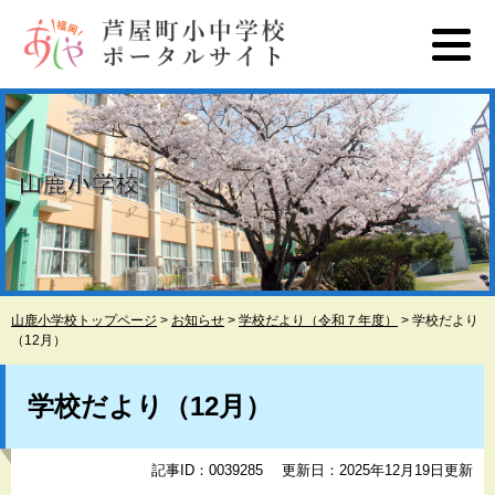
ペ
メ
ー
ニ
ジ
ュ
の
ー
先
を
頭
飛
で
ば
す
し
。
て
本
文
へ
山鹿小学校トップページ
>
お知らせ
>
学校だより（令和７年度）
>
学校だより
（12月）
本
文
学校だより（12月）
記事ID：0039285
更新日：2025年12月19日更新