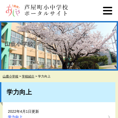
ペ
メ
ー
ニ
ジ
ュ
の
ー
先
を
頭
飛
で
ば
す
し
。
て
本
文
へ
山鹿小学校
>
学校紹介
>
学力向上
本
文
学力向上
2022年4月1日更新
学力向上