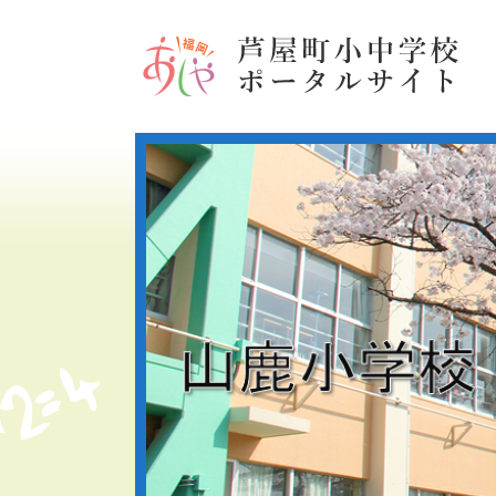
ペ
メ
ー
ニ
ジ
ュ
の
ー
先
を
頭
飛
で
ば
す
し
。
て
本
文
へ