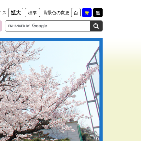
イズ
背景色の変更
拡大
標準
白
青
黒
G
o
o
g
l
e
カ
ス
タ
ム
検
索