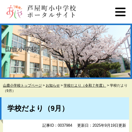
ペ
メ
ー
ニ
ジ
ュ
の
ー
先
を
頭
飛
で
ば
す
し
。
て
本
文
へ
山鹿小学校トップページ
>
お知らせ
>
学校だより（令和７年度）
>
学校だより
（9月）
本
文
学校だより（9月）
記事ID：0037984
更新日：2025年9月19日更新