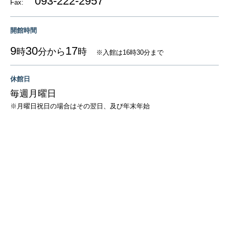
093-222-2957
Fax:
開館時間
9
30
17
時
分から
時
※入館は16時30分まで
休館日
毎週月曜日
※月曜日祝日の場合はその翌日、及び年末年始