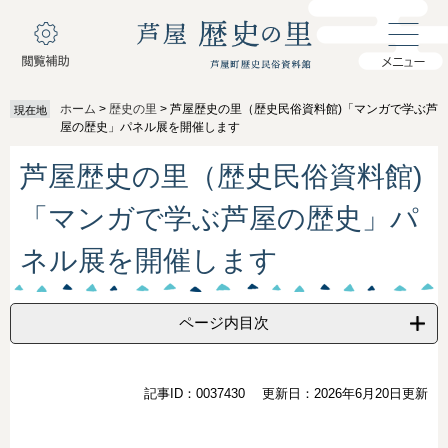
ペ
メ
ー
ニ
ジ
ュ
の
ー
先
を
ホーム
>
歴史の里
>
芦屋歴史の里（歴史民俗資料館)「マンガで学ぶ芦
現在地
頭
飛
屋の歴史」パネル展を開催します
で
ば
本
す
し
芦屋歴史の里（歴史民俗資料館)
文
。
て
本
「マンガで学ぶ芦屋の歴史」パ
文
へ
ネル展を開催します
ページ内目次
記事ID：0037430
更新日：2026年6月20日更新