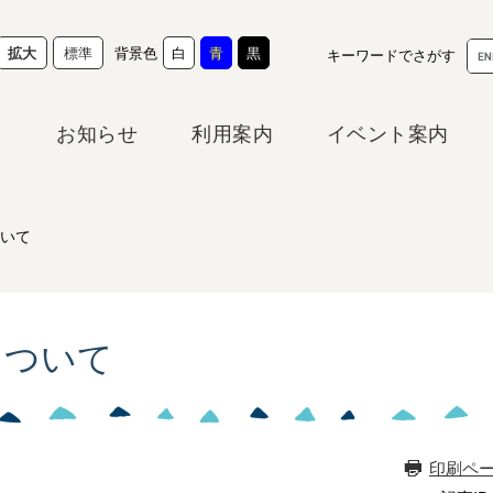
G
背景色
拡大
標準
白
青
黒
キーワードでさがす
o
o
g
お知らせ
利用案内
イベント案内
l
e
カ
ス
タ
いて
ム
検
索
について
印刷ペ