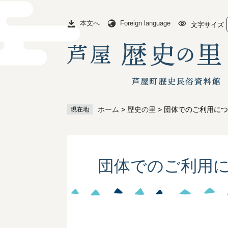
ペ
メ
ー
ニ
本文へ
Foreign language
文字サイズ
ジ
ュ
の
ー
先
を
頭
飛
で
ば
す
し
。
て
ホーム
>
歴史の里
>
団体でのご利用につ
現在地
本
文
へ
本
文
団体でのご利用