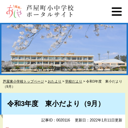
ペ
メ
ー
ニ
ジ
ュ
の
ー
先
を
頭
飛
で
ば
す
し
。
て
本
文
へ
芦屋東小学校トップページ
>
おたより
>
学校だより
>
令和3年度 東小だより
（9月）
本
文
令和3年度 東小だより（9月）
記事ID：0020116
更新日：2022年1月11日更新