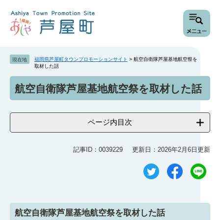
ペ
メ
ー
ニ
ジ
ュ
の
ー
先
を
頭
飛
福岡県芦屋町タウンプロモーションサイト
>
航空自衛隊芦屋基地航空祭を
現在地
で
ば
取材した話
す
し
本
航空自衛隊芦屋基地航空祭を取材した話
。
て
文
本
文
へ
ページ内目次
記事ID：0039229
更新日：2026年2月6日更新
航空自衛隊芦屋基地航空祭を取材した話