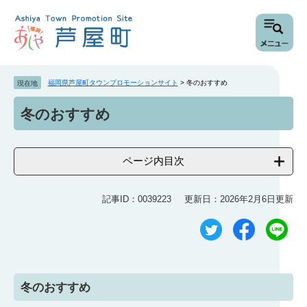
ペ
メ
ー
ニ
ジ
ュ
の
ー
先
を
頭
飛
福岡県芦屋町タウンプロモーションサイト
>
冬のおすすめ
現在地
で
ば
本
す
し
冬のおすすめ
文
。
て
本
文
ページ内目次
へ
記事ID：0039223
更新日：2026年2月6日更新
冬のおすすめ