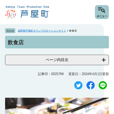
ペ
メ
ー
ニ
ジ
ュ
の
ー
先
を
頭
飛
福岡県芦屋町タウンプロモーションサイト
>
飲食店
現在地
で
ば
本
す
し
飲食店
文
。
て
本
文
ページ内目次
へ
記事ID：0025789
更新日：2024年4月1日更新