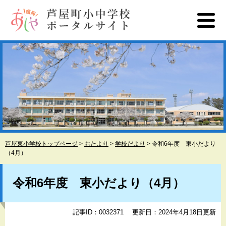
ペ
メ
ー
ニ
ジ
ュ
の
ー
先
を
頭
飛
で
ば
す
し
。
て
本
文
へ
芦屋東小学校トップページ
>
おたより
>
学校だより
>
令和6年度 東小だより
（4月）
本
文
令和6年度 東小だより（4月）
記事ID：0032371
更新日：2024年4月18日更新