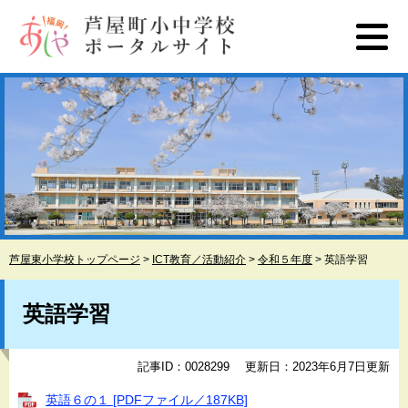
ペ
メ
ー
ニ
ジ
ュ
の
ー
先
を
頭
飛
で
ば
す
し
。
て
本
文
へ
芦屋東小学校トップページ
>
ICT教育／活動紹介
>
令和５年度
>
英語学習
本
文
英語学習
記事ID：0028299
更新日：2023年6月7日更新
英語６の１ [PDFファイル／187KB]