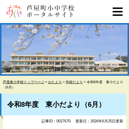
ペ
メ
ー
ニ
ジ
ュ
の
ー
先
を
頭
飛
で
ば
す
し
。
て
本
文
へ
芦屋東小学校トップページ
>
おたより
>
学校だより
>
令和8年度 東小だより
（6月）
本
文
令和8年度 東小だより（6月）
記事ID：0027670
更新日：2026年6月25日更新