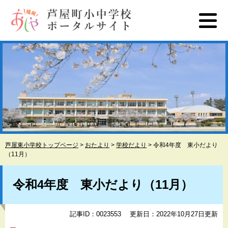
ペ
メ
ー
ニ
ジ
ュ
の
ー
先
を
頭
飛
で
ば
す
し
。
て
本
文
へ
芦屋東小学校トップページ
>
おたより
>
学校だより
>
令和4年度 東小だより
（11月）
本
文
令和4年度 東小だより（11月）
記事ID：0023553
更新日：2022年10月27日更新