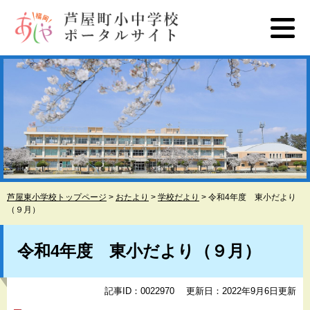
ペ
メ
ー
ニ
ジ
ュ
の
ー
先
を
頭
飛
で
ば
す
し
。
て
本
文
へ
芦屋東小学校トップページ
>
おたより
>
学校だより
>
令和4年度 東小だより
（９月）
本
文
令和4年度 東小だより（９月）
記事ID：0022970
更新日：2022年9月6日更新