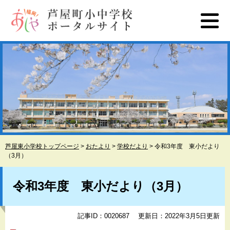
ペ
メ
ー
ニ
ジ
ュ
の
ー
先
を
頭
飛
で
ば
す
し
。
て
本
文
へ
芦屋東小学校トップページ
>
おたより
>
学校だより
>
令和3年度 東小だより
（3月）
本
文
令和3年度 東小だより（3月）
記事ID：0020687
更新日：2022年3月5日更新