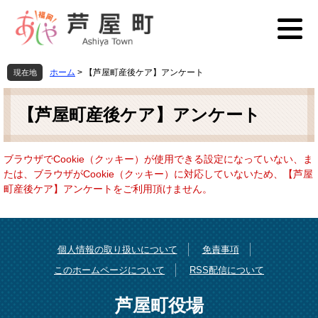
ペ
メ
ー
ニ
ジ
ュ
の
ー
先
を
ホーム
>
【芦屋町産後ケア】アンケート
現在地
頭
飛
本
で
ば
文
す
し
【芦屋町産後ケア】アンケート
。
て
本
文
ブラウザでCookie（クッキー）が使用できる設定になっていない、ま
へ
たは、ブラウザがCookie（クッキー）に対応していないため、【芦屋
町産後ケア】アンケートをご利用頂けません。
個人情報の取り扱いについて
免責事項
このホームページについて
RSS配信について
芦屋町役場