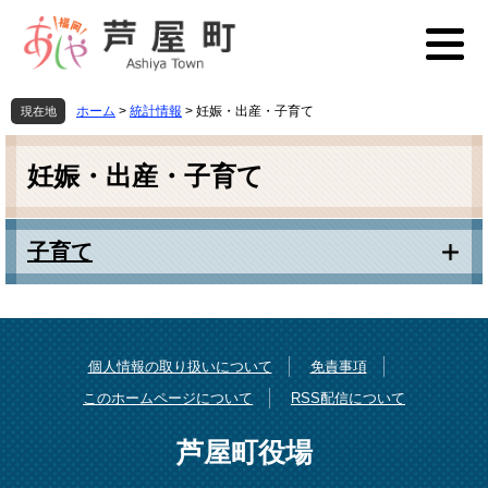
ペ
メ
ー
ニ
ジ
ュ
の
ー
先
を
ホーム
>
統計情報
>
妊娠・出産・子育て
現在地
頭
飛
本
で
ば
文
す
し
妊娠・出産・子育て
。
て
本
文
子育て
へ
個人情報の取り扱いについて
免責事項
このホームページについて
RSS配信について
芦屋町役場