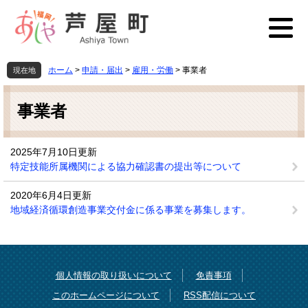
ペ
メ
ー
ニ
ジ
ュ
の
ー
先
を
ホーム
>
申請・届出
>
雇用・労働
>
事業者
現在地
頭
飛
本
で
ば
文
す
し
事業者
。
て
本
文
2025年7月10日更新
へ
特定技能所属機関による協力確認書の提出等について
2020年6月4日更新
地域経済循環創造事業交付金に係る事業を募集します。
個人情報の取り扱いについて
免責事項
このホームページについて
RSS配信について